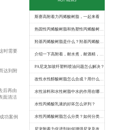
HOT NEWS
斯赛高附着力丙烯酸树脂，一起来看
热固性丙烯酸树脂和热塑性丙烯酸树脂
以
羟基丙烯酸树脂是什么？羟基丙烯酸树
这时需要
脂
介绍一下高附着，耐水煮，耐酒精，玻
璃
PA尼龙加玻纤塑料喷油问题怎么解决？
而达到附
改性水性醇酸树脂怎么合成？用什么方
去后再由
法
水性涂料和水性树脂中水的作用在哪
表面清洁
里？
水性丙烯酸乳液的好坏怎么评判？
个成功案例
水性丙烯酸树脂怎么分类？如何分类？
大
尼龙附着力促进剂如何增强尼龙及改性