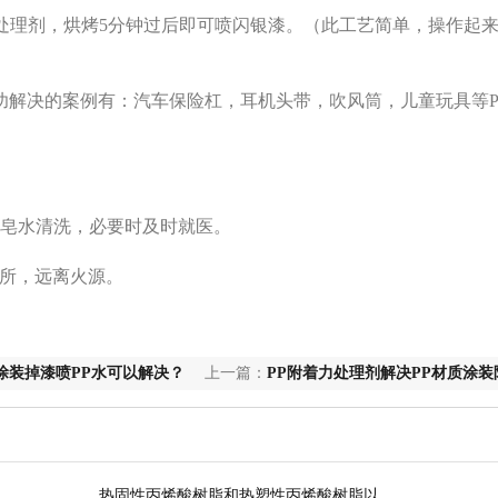
表面处理剂，烘烤5分钟过后即可喷闪银漆。（此工艺简单，操作起
。
功解决的案例有：汽车保险杠，耳机头带，吹风筒，儿童玩具等P
肥皂水清洗，必要时及时就医。
场所，远离火源。
涂装掉漆喷PP水可以解决？
上一篇：
PP附着力处理剂解决PP材质涂装
方法和原理
热固性丙烯酸树脂和热塑性丙烯酸树脂以