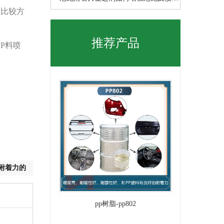
来比较方
尼
推荐产品
P料喷
附着力的
pp树脂-pp802