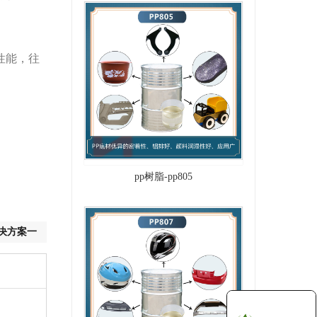
性能，往
pp树脂-pp805
决方案一