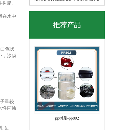
性树脂。
尼
脂在水中
推荐产品
乳白色状
小，涂膜
分子量较
水性丙烯
pp树脂-pp802
树脂。