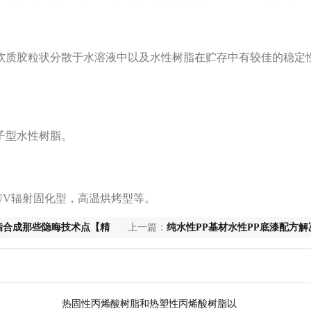
软质胶粒状分散于水溶液中以及水性树脂在贮存中有较佳的稳定
子型水性树脂。
UV辐射固化型，高温烘烤型等。
脂合成那些隐晦技术点【精
上一篇：
纯水性PP基材水性PP底漆配方解
览
热固性丙烯酸树脂和热塑性丙烯酸树脂以