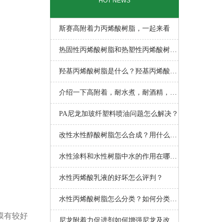
HOT NEWS
斯赛高附着力丙烯酸树脂，一起来看
热固性丙烯酸树脂和热塑性丙烯酸树脂
以
羟基丙烯酸树脂是什么？羟基丙烯酸树
脂
介绍一下高附着，耐水煮，耐酒精，玻
璃
PA尼龙加玻纤塑料喷油问题怎么解决？
改性水性醇酸树脂怎么合成？用什么方
法
水性涂料和水性树脂中水的作用在哪
里？
水性丙烯酸乳液的好坏怎么评判？
水性丙烯酸树脂怎么分类？如何分类？
膜有较好
大
尼龙附着力促进剂如何增强尼龙及改性