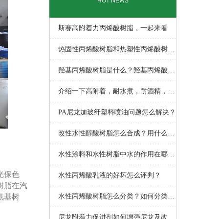
HOT NEWS
斯赛高附着力丙烯酸树脂，一起来看
热固性丙烯酸树脂和热塑性丙烯酸树脂
以
羟基丙烯酸树脂是什么？羟基丙烯酸树
脂
介绍一下高附着，耐水煮，耐酒精，玻
璃
PA尼龙加玻纤塑料喷油问题怎么解决？
改性水性醇酸树脂怎么合成？用什么方
法
水性涂料和水性树脂中水的作用在哪
光保色
里？
水性丙烯酸乳液的好坏怎么评判？
树脂在汽
氨基树
水性丙烯酸树脂怎么分类？如何分类？
大
尼龙附着力促进剂如何增强尼龙及改性