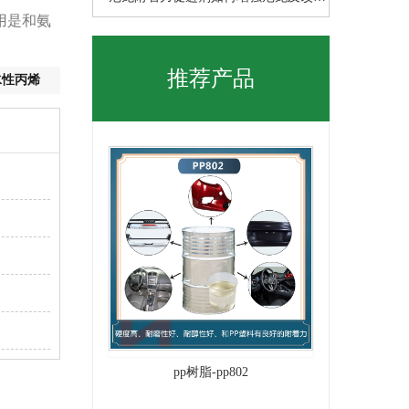
用是和氨
尼
推荐产品
水性丙烯
pp树脂-pp802